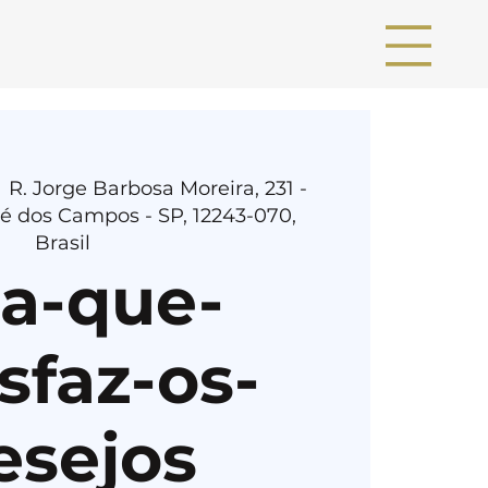
  
R. Jorge Barbosa Moreira, 231 -
sé dos Campos - SP, 12243-070,
Brasil
ia-que-
sfaz-os-
esejos