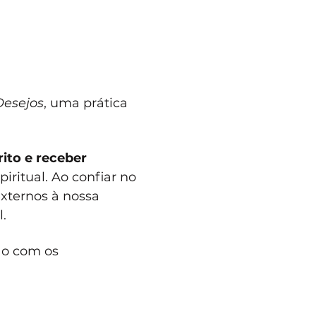
Desejos
, uma prática 
ito e receber 
ritual. Ao confiar no 
xternos à nossa 
.
ão com os 