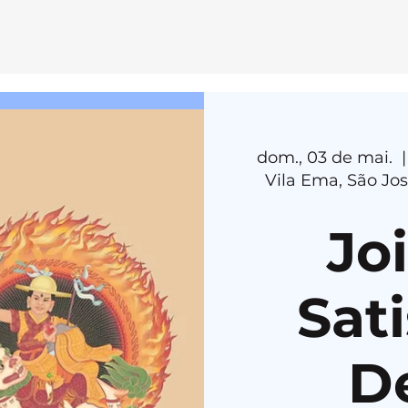
E
MEDI
T
AÇÃ
O
dom., 03 de mai.
  |
H
E
R
U
K
A
Vila Ema, São Jo
Jo
Sati
D