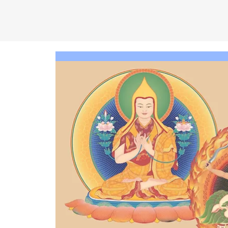
C
EN
T
R
O
D
KA
D
AM
P
A