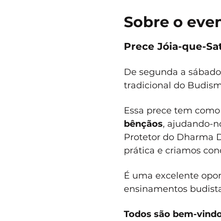
Sobre o eve
Prece Jóia-que-Sat
De segunda a sábado, 
tradicional do Budis
Essa prece tem como 
bênçãos
, ajudando-no
Protetor do Dharma D
prática e criamos cond
É uma excelente opor
ensinamentos budistas
Todos são bem-vindo