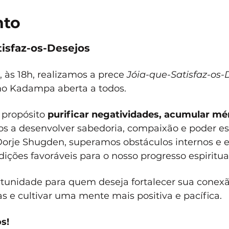
nto
isfaz-os-Desejos
às 18h, realizamos a prece 
Jóia-que-Satisfaz-os-
mo Kadampa aberta a todos.
propósito 
purificar negatividades, acumular mér
s a desenvolver sabedoria, compaixão e poder espi
orje Shugden, superamos obstáculos internos e e
ições favoráveis para o nosso progresso espiritual
tunidade para quem deseja fortalecer sua conex
 e cultivar uma mente mais positiva e pacífica. 
s!