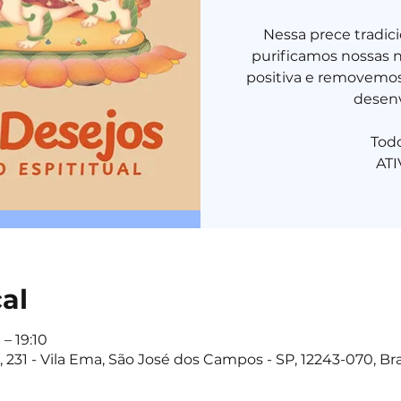
Nessa prece tradic
purificamos nossas 
positiva e removemos
desenv
Tod
AT
cal
– 19:10
 231 - Vila Ema, São José dos Campos - SP, 12243-070, Bra