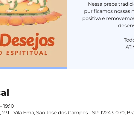
Nessa prece tradic
purificamos nossas 
positiva e removemos
desenv
Tod
cal
– 19:10
 231 - Vila Ema, São José dos Campos - SP, 12243-070, Bra