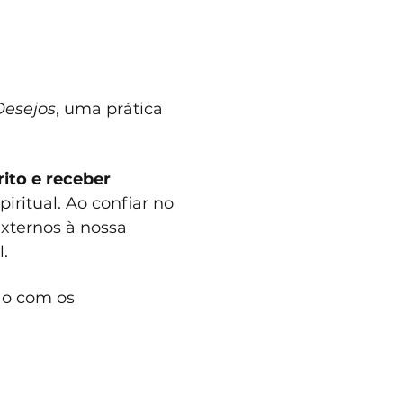
Desejos
, uma prática 
ito e receber 
ritual. Ao confiar no 
xternos à nossa 
.
ão com os 