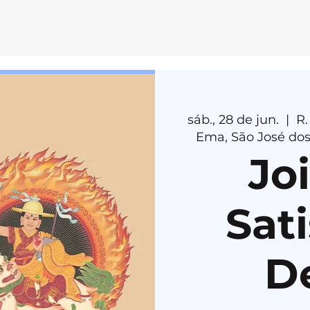
E
MEDI
T
AÇÃ
O
sáb., 28 de jun.
  |  
R.
H
E
R
U
K
A
Ema, São José dos
Jo
Sati
D