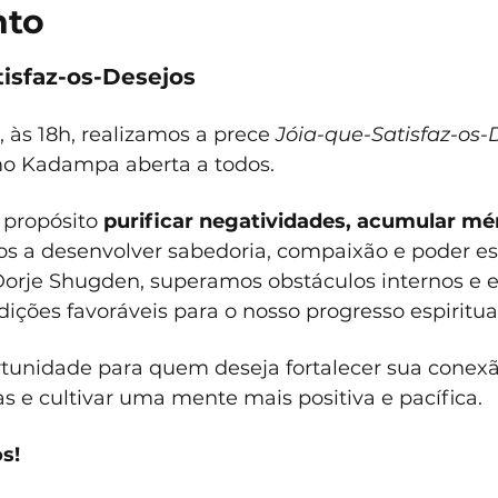
nto
isfaz-os-Desejos
às 18h, realizamos a prece 
Jóia-que-Satisfaz-os-
mo Kadampa aberta a todos.
propósito 
purificar negatividades, acumular mér
s a desenvolver sabedoria, compaixão e poder espi
orje Shugden, superamos obstáculos internos e e
ições favoráveis para o nosso progresso espiritual
tunidade para quem deseja fortalecer sua conex
 e cultivar uma mente mais positiva e pacífica. 
s!