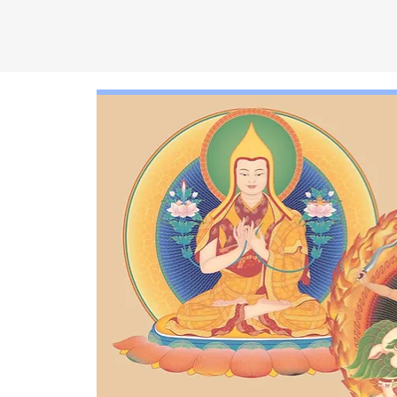
C
EN
T
R
O
D
KA
D
AM
P
A