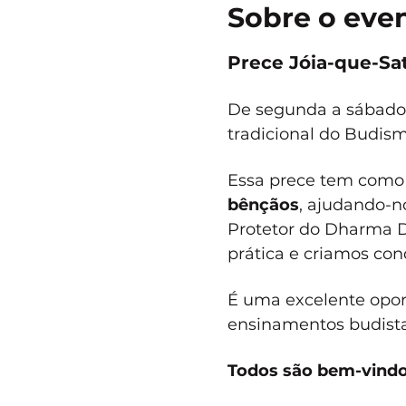
Sobre o eve
Prece Jóia-que-Sat
De segunda a sábado, 
tradicional do Budis
Essa prece tem como 
bênçãos
, ajudando-no
Protetor do Dharma D
prática e criamos cond
É uma excelente opor
ensinamentos budistas
Todos são bem-vindo