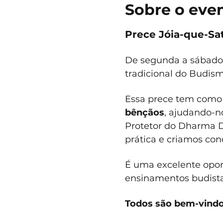
Sobre o eve
Prece Jóia-que-Sat
De segunda a sábado, 
tradicional do Budis
Essa prece tem como 
bênçãos
, ajudando-no
Protetor do Dharma D
prática e criamos cond
É uma excelente opor
ensinamentos budistas
Todos são bem-vindo