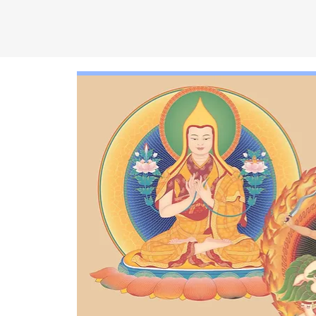
C
EN
T
R
O
D
KA
D
AM
P
A