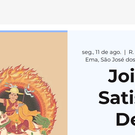
E
MEDI
T
AÇÃ
O
seg., 11 de ago.
  |  
R.
H
E
R
U
K
A
Ema, São José dos
Jo
Sati
D