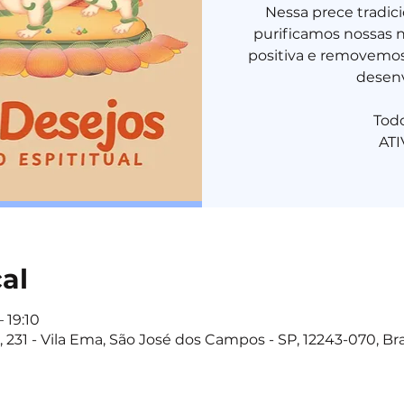
Nessa prece tradic
purificamos nossas 
positiva e removemos
desenv
Tod
cal
 19:10
 231 - Vila Ema, São José dos Campos - SP, 12243-070, Bra