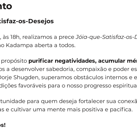
nto
isfaz-os-Desejos
às 18h, realizamos a prece 
Jóia-que-Satisfaz-os-
mo Kadampa aberta a todos.
propósito 
purificar negatividades, acumular mér
s a desenvolver sabedoria, compaixão e poder espi
orje Shugden, superamos obstáculos internos e e
ições favoráveis para o nosso progresso espiritual
tunidade para quem deseja fortalecer sua conex
 e cultivar uma mente mais positiva e pacífica. 
s!