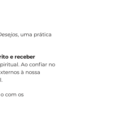
Desejos
, uma prática 
ito e receber 
ritual. Ao confiar no 
xternos à nossa 
.
ão com os 