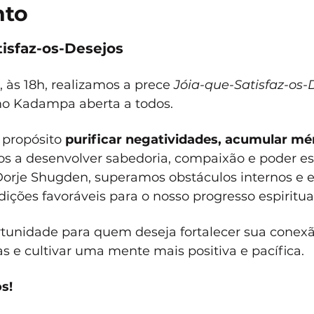
nto
isfaz-os-Desejos
às 18h, realizamos a prece 
Jóia-que-Satisfaz-os-
mo Kadampa aberta a todos.
propósito 
purificar negatividades, acumular mér
s a desenvolver sabedoria, compaixão e poder espi
orje Shugden, superamos obstáculos internos e e
ições favoráveis para o nosso progresso espiritual
tunidade para quem deseja fortalecer sua conex
 e cultivar uma mente mais positiva e pacífica. 
s!