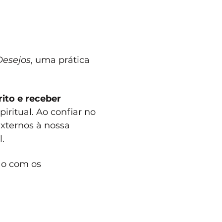
Desejos
, uma prática 
ito e receber 
ritual. Ao confiar no 
xternos à nossa 
.
ão com os 