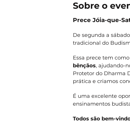
Sobre o eve
Prece Jóia-que-Sat
De segunda a sábado, 
tradicional do Budis
Essa prece tem como 
bênçãos
, ajudando-no
Protetor do Dharma D
prática e criamos cond
É uma excelente opor
ensinamentos budistas
Todos são bem-vindo