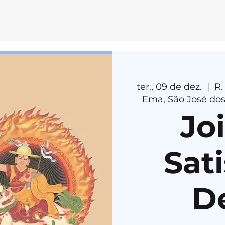
E
MEDI
T
AÇÃ
O
ter., 09 de dez.
  |  
R.
H
E
R
U
K
A
Ema, São José dos
Jo
Sati
D