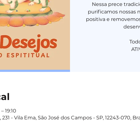
Nessa prece tradic
purificamos nossas 
positiva e removemos
desenv
Tod
cal
– 19:10
 231 - Vila Ema, São José dos Campos - SP, 12243-070, Bra