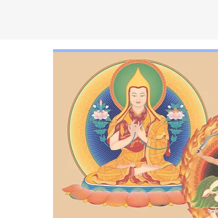
C
EN
T
R
O
D
KA
D
AM
P
A