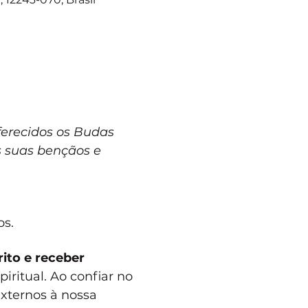
ferecidos os Budas 
 suas bençãos e 
os.
ito e receber 
ritual. Ao confiar no 
xternos à nossa 