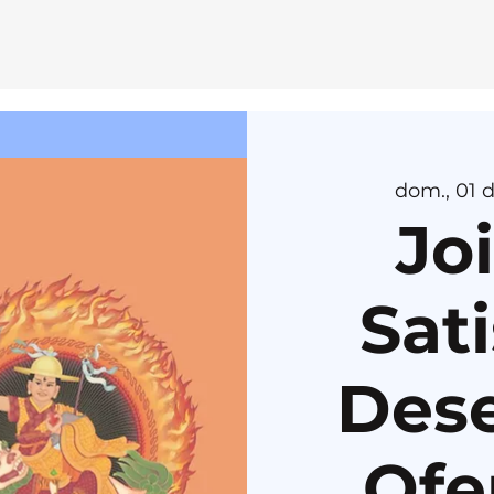
E
MEDI
T
AÇÃ
O
dom., 01 d
H
E
R
U
K
A
Jo
Sati
Des
Ofe