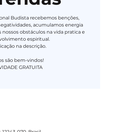
ional Budista recebemos benções,
negatividades, acumulamos energia
 nossos obstáculos na vida pratica e
olvimento espiritual.
icação na descrição.
os são bem-vindos!
 12243-070, Brasil