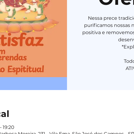
Nessa prece tradic
purificamos nossas 
positiva e removemos
desenv
*Expl
Tod
cal
– 19:20
Barbosa Moreira, 231 - Vila Ema, São José dos Campos - SP,