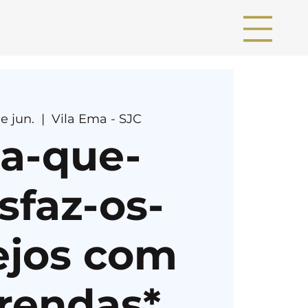
e jun.
  |  
Vila Ema - SJC
ia-que-
sfaz-os-
ejos com
rendas*