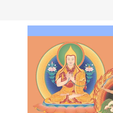
C
EN
T
R
O
D
KA
D
AM
P
A