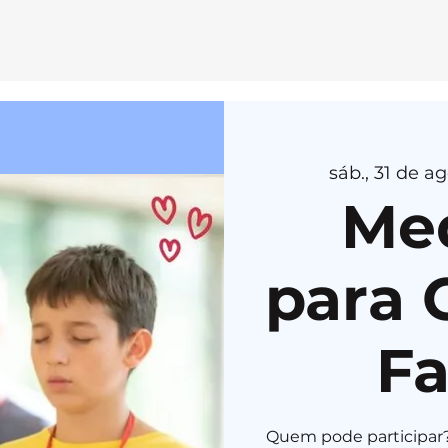
E
MEDI
T
AÇÃ
O
sáb., 31 de ag
H
E
R
U
K
A
Me
para 
Fa
Quem pode participar?