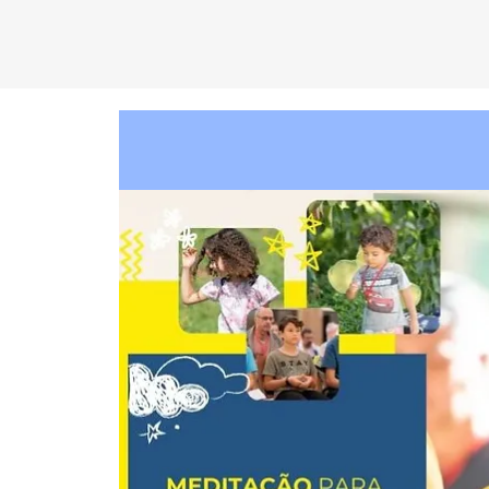
C
EN
T
R
O
D
KA
D
AM
P
A