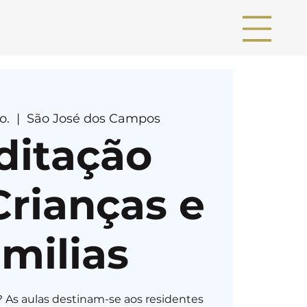
o.
  |  
São José dos Campos
ditação
Crianças e
milias
 As aulas destinam-se aos residentes