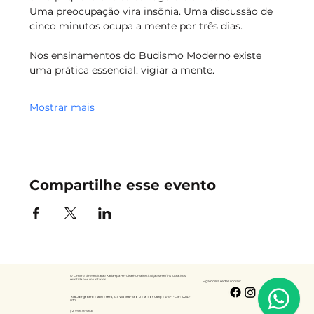
Uma preocupação vira insônia. Uma discussão de 
cinco minutos ocupa a mente por três dias.
Nos ensinamentos do Budismo Moderno existe 
uma prática essencial: vigiar a mente.
Mostrar mais
Compartilhe esse evento
O Centro de Meditação Kadampa Heruka é uma instituição sem fins lucrativos,
mantida por voluntários.
Siga nossa redes sociais:
Rua Jorge Barbosa Moreira, 231, Vila Ema - São José dos Campos/SP -
CEP: 12243-
070
(12) 99678-4631