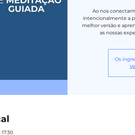
Ao nos conectarm
intencionalmente a pa
melhor versão e aprend
as nossas expe
Os ingre
Ve
cal
 17:30