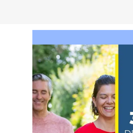
C
EN
T
R
O
D
KA
D
AM
P
A