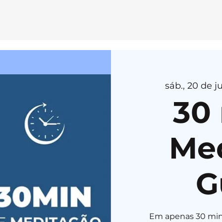
E
MEDI
T
AÇÃ
O
sáb., 20 de ju
H
E
R
U
K
A
30
Me
G
Em apenas 30 min