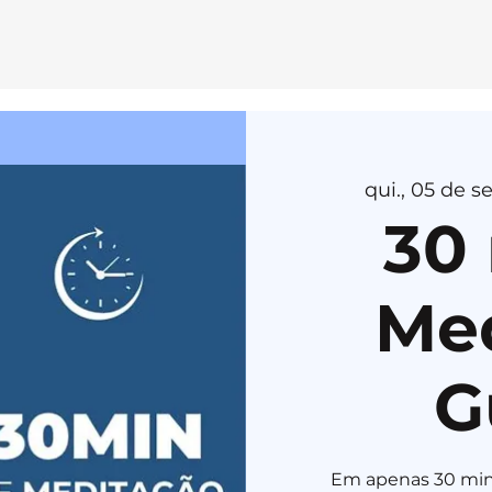
E
MEDI
T
AÇÃ
O
qui., 05 de se
H
E
R
U
K
A
30
Me
G
Em apenas 30 min