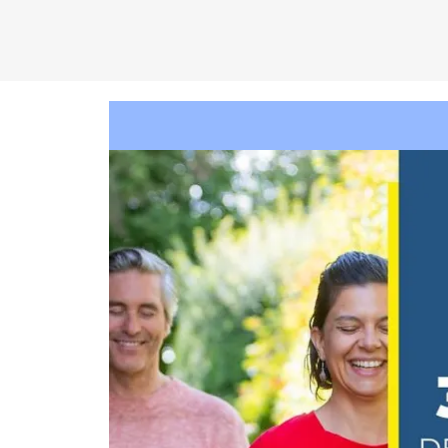
C
EN
T
R
O
D
KA
D
AM
P
A