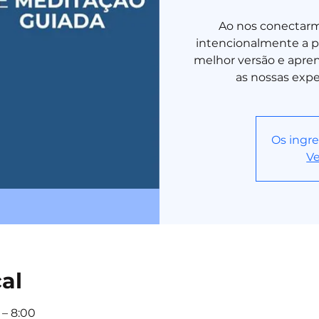
Ao nos conectarm
intencionalmente a pa
melhor versão e aprend
as nossas expe
Os ingre
Ve
cal
 – 8:00