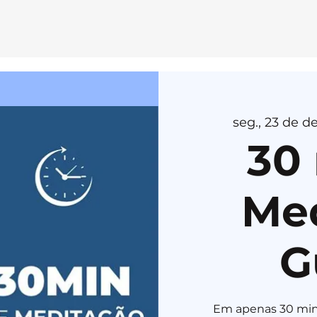
E
MEDI
T
AÇÃ
O
seg., 23 de de
H
E
R
U
K
A
30
Me
G
Em apenas 30 min