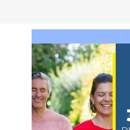
C
EN
T
R
O
D
KA
D
AM
P
A