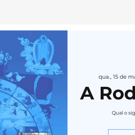
E
MEDI
T
AÇÃ
O
H
E
R
U
K
A
qua., 15 de ma
A Rod
Qual o si