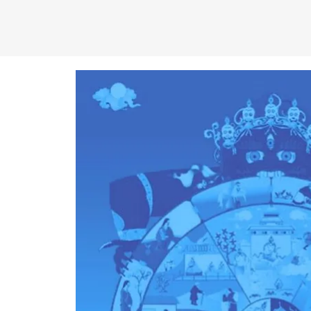
C
EN
T
R
O
D
KA
D
AM
P
A