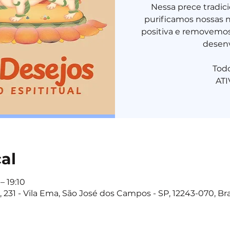
Nessa prece tradic
purificamos nossas 
positiva e removemos
desenv
Tod
cal
– 19:10
 231 - Vila Ema, São José dos Campos - SP, 12243-070, Bra