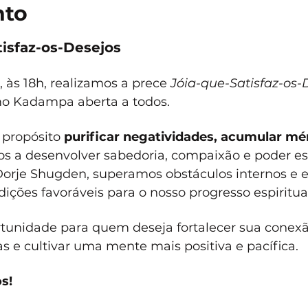
nto
isfaz-os-Desejos
às 18h, realizamos a prece 
Jóia-que-Satisfaz-os-
mo Kadampa aberta a todos.
propósito 
purificar negatividades, acumular mér
s a desenvolver sabedoria, compaixão e poder espi
orje Shugden, superamos obstáculos internos e e
ições favoráveis para o nosso progresso espiritual
tunidade para quem deseja fortalecer sua conex
 e cultivar uma mente mais positiva e pacífica. 
s!