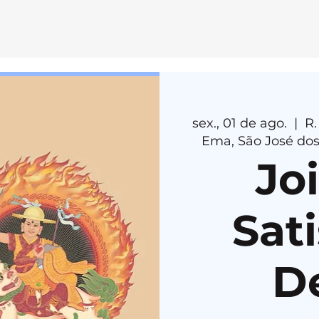
E
MEDI
T
AÇÃ
O
sex., 01 de ago.
  |  
R.
H
E
R
U
K
A
Ema, São José dos
Jo
Sati
D