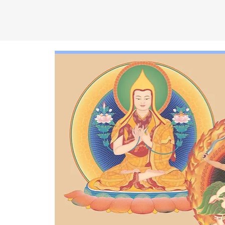
C
EN
T
R
O
D
KA
D
AM
P
A