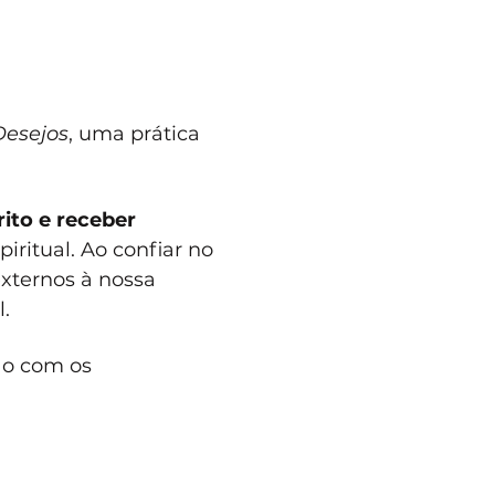
Desejos
, uma prática 
ito e receber 
ritual. Ao confiar no 
xternos à nossa 
.
ão com os 