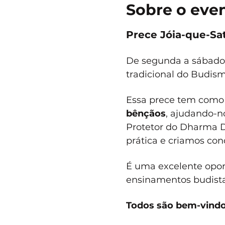
Sobre o eve
Prece Jóia-que-Sat
De segunda a sábado, 
tradicional do Budis
Essa prece tem como 
bênçãos
, ajudando-no
Protetor do Dharma D
prática e criamos cond
É uma excelente opor
ensinamentos budistas
Todos são bem-vindo