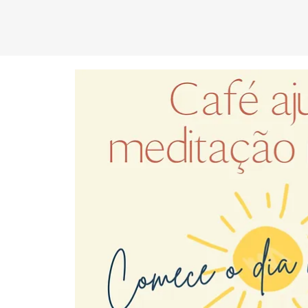
C
EN
T
R
O
D
KA
D
AM
P
A