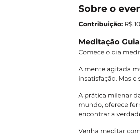
Sobre o eve
Contribuição:
 R$ 10
Meditação Guia
Comece o dia medit
A mente agitada mui
insatisfação. Mas e 
A prática milenar 
mundo, oferece fer
encontrar a verdadei
Venha meditar com 