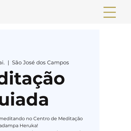
i.
  |  
São José dos Campos
ditação
uiada
ia meditando no Centro de Meditação
adampa Heruka!