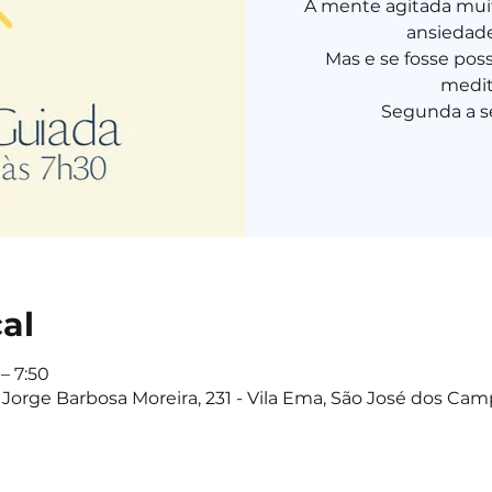
A mente agitada muit
ansiedade,
Mas e se fosse pos
medit
cal
– 7:50
Jorge Barbosa Moreira, 231 - Vila Ema, São José dos Camp