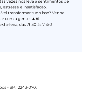
as vezes nos leva a sentimentos de
 estresse e insatisfação.
sível transformar tudo isso? Venha
ar com a gente! 🧘🏾
os - SP, 12243-070,