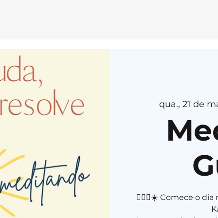
E
MEDI
T
AÇÃ
O
H
E
R
U
K
A
qua., 21 de ma
Me
G
🧘🏻‍♀️☀️ Comece o d
K