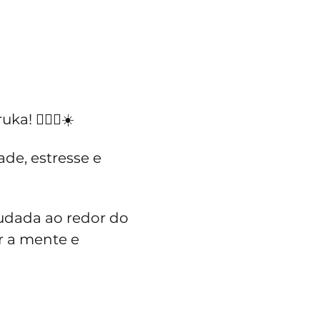
 🧘🏻‍♀️☀️ 
de, estresse e 
udada ao redor do 
r a mente e 