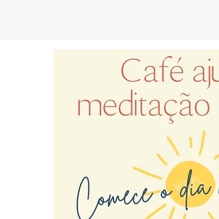
C
EN
T
R
O
D
KA
D
AM
P
A