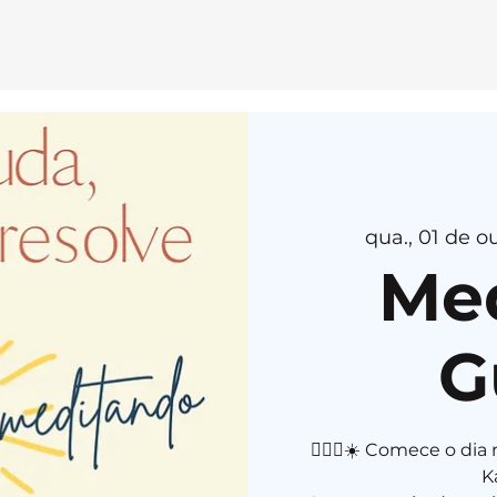
E
MEDI
T
AÇÃ
O
H
E
R
U
K
A
qua., 01 de ou
Me
G
🧘🏻‍♀️☀️ Comece o d
K