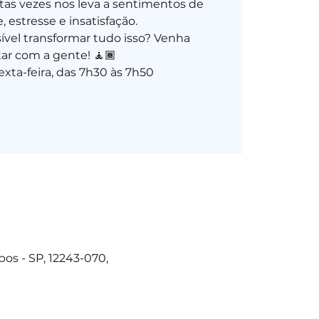
as vezes nos leva a sentimentos de
 estresse e insatisfação.
sível transformar tudo isso? Venha
ar com a gente! 🧘🏾
xta-feira, das 7h30 às 7h50
os - SP, 12243-070,