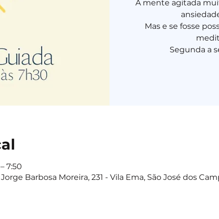
A mente agitada muit
ansiedade,
Mas e se fosse pos
medit
Segunda a se
cal
– 7:50
Jorge Barbosa Moreira, 231 - Vila Ema, São José dos Camp