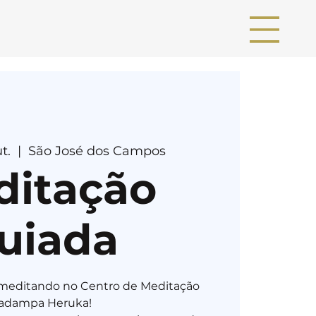
t.
  |  
São José dos Campos
ditação
uiada
ia meditando no Centro de Meditação
adampa Heruka!