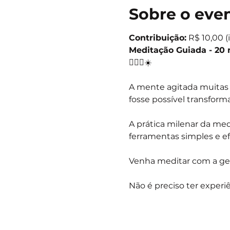
Sobre o eve
Contribuição:
 R$ 10,00 (
Meditação Guiada - 20
🧘🏻‍♀️☀️
A mente agitada muitas v
fosse possível transforma
A prática milenar da me
ferramentas simples e ef
Venha meditar com a gen
Não é preciso ter experiê