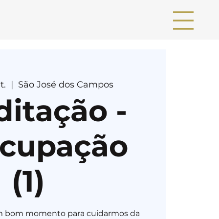
t.
  |  
São José dos Campos
itação -
ocupação
(1)
um bom momento para cuidarmos da