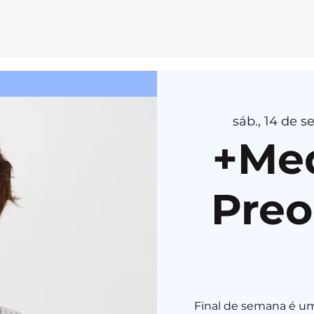
E
MEDI
T
AÇÃ
O
sáb., 14 de se
H
E
R
U
K
A
+Med
Pre
Final de semana é 