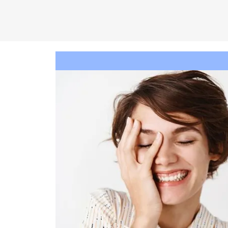
C
EN
T
R
O
D
KA
D
AM
P
A