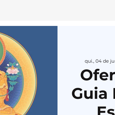
E
MEDI
T
AÇÃ
O
H
E
R
U
K
A
qui., 04 de ju
Ofe
Guia 
Es