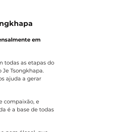
songkhapa
mensalmente em 
 todas as etapas do 
o Je Tsongkhapa. 
os ajuda a gerar 
 e compaixão, e 
a é a base de todas 