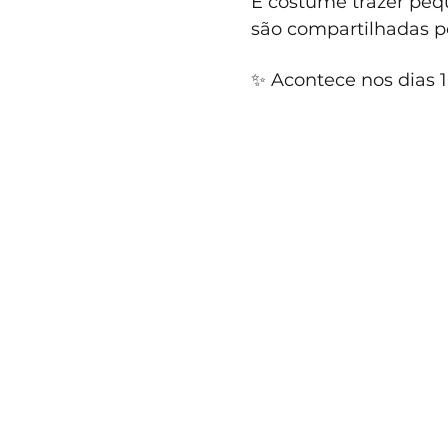
É costume trazer peq
são compartilhadas po
✨ Acontece nos dias 1