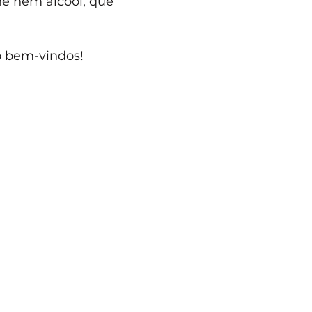
e nem álcool, que 
o bem-vindos! 