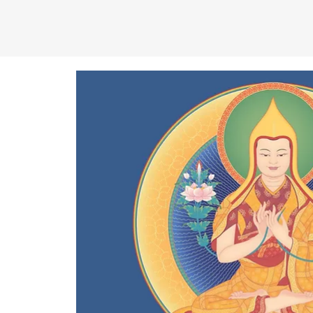
C
EN
T
R
O
D
KA
D
AM
P
A