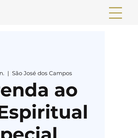
n.
  |  
São José dos Campos
renda ao
Espiritual
pecial