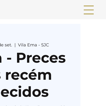
e set.
  |  
Vila Ema - SJC
 - Preces
s recém
lecidos