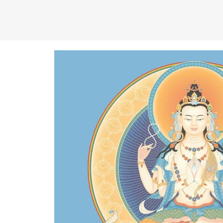
C
EN
T
R
O
D
KA
D
AM
P
A