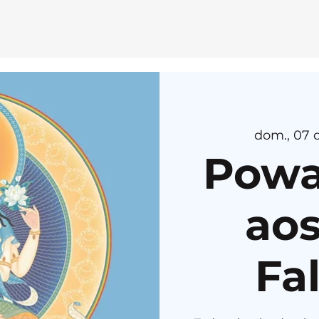
E
MEDI
T
AÇÃ
O
H
E
R
U
K
A
dom., 07 d
Powa
ao
Fa