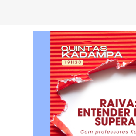
C
EN
T
R
O
D
KA
D
AM
P
A