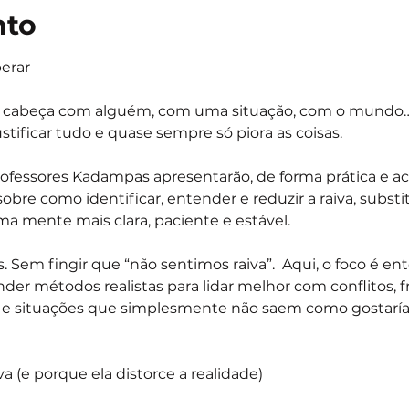
nto
erar
 cabeça com alguém, com uma situação, com o mundo… o
stificar tudo e quase sempre só piora as coisas.
professores Kadampas apresentarão, de forma prática e ace
re como identificar, entender e reduzir a raiva, substi
a mente mais clara, paciente e estável.
. Sem fingir que “não sentimos raiva”.  Aqui, o foco é e
r métodos realistas para lidar melhor com conflitos, fru
s e situações que simplesmente não saem como gostarí
a (e porque ela distorce a realidade)