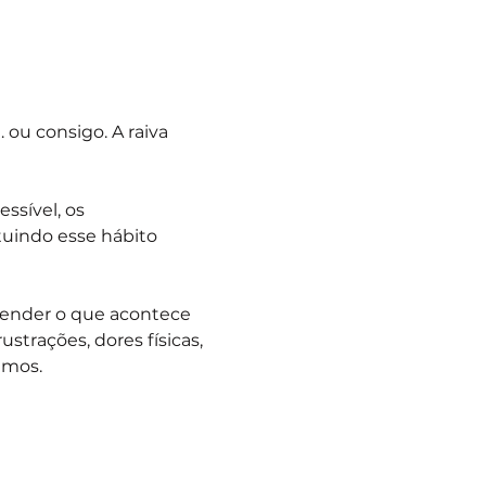
u consigo. A raiva 
ssível, os 
tuindo esse hábito 
ntender o que acontece 
strações, dores físicas, 
amos.