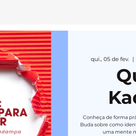
E
MEDI
T
AÇÃ
O
H
E
R
U
K
A
qui., 05 de fev.
  | 
Q
Ka
Conheça de forma prát
Buda sobre como identif
uma mente mai