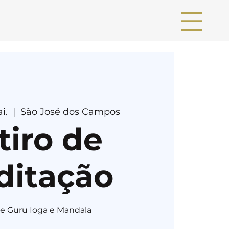
i.
  |  
São José dos Campos
tiro de
ditação
de Guru Ioga e Mandala