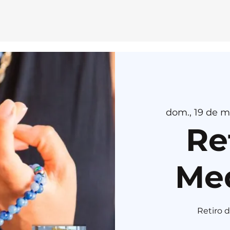
E
MEDI
T
AÇÃ
O
H
E
R
U
K
A
dom., 19 de m
Re
Me
Retiro 