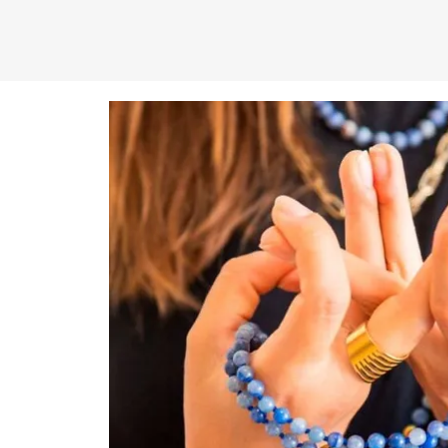
C
EN
T
R
O
D
KA
D
AM
P
A