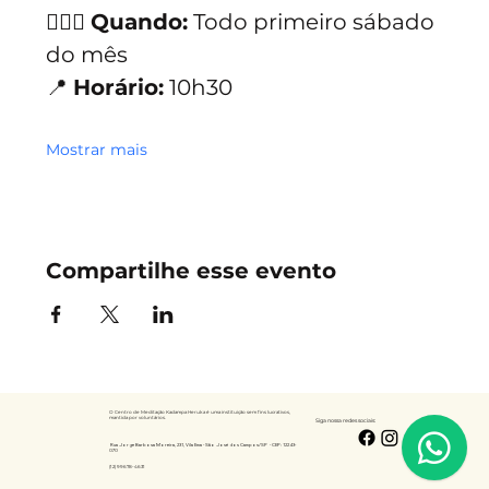
🧘🏻‍♀️ 
Quando:
 Todo primeiro sábado 
do mês
📍 
Horário:
 10h30
Mostrar mais
Compartilhe esse evento
O Centro de Meditação Kadampa Heruka é uma instituição sem fins lucrativos,
mantida por voluntários.
Siga nossa redes sociais:
Rua Jorge Barbosa Moreira, 231, Vila Ema - São José dos Campos/SP -
CEP: 12243-
070
(12) 99678-4631