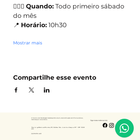
🧘🏻‍♀️ 
Quando:
 Todo primeiro sábado 
do mês
📍 
Horário:
 10h30
Mostrar mais
Compartilhe esse evento
O Centro de Meditação Kadampa Heruka é uma instituição sem fins lucrativos,
mantida por voluntários.
Siga nossa redes sociais:
Rua Jorge Barbosa Moreira, 231, Vila Ema - São José dos Campos/SP -
CEP: 12243-
070
(12) 99678-4631